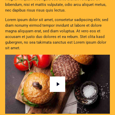
bibendum, nisi et mattis vulputate, odio arcu aliquet metus,
nec dapibus risus risus quis lectus.
Lorem ipsum dolor sit amet, consetetur sadipscing elitr, sed
diam nonumy eirmod tempor invidunt ut labore et dolore
magna aliquyam erat, sed diam voluptua. At vero eos et
accusam et justo duo dolores et ea rebum. Stet clita kasd
gubergren, no sea takimata sanctus est Lorem ipsum dolor
sit amet.