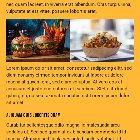
nec quam laoreet, in viverra erat bibendum. Cras turpis urna,
vulputate at est vitae, posuere lobortis erat.
Lorem ipsum dolor sit amet, consetetur sadipscing elitr, sed
diam nonumy eirmod tempor invidunt ut labore et dolore
magna aliquyam erat, sed diam voluptua. At vero eos et
accusam et justo duo dolores et ea rebum. Stet clita kasd
gubergren, no sea takimata sanctus est Lorem ipsum dolor
sit amet.
ALIQUAM QUIS LOBORTIS QUAM
Curabitur pellentesque odio magna, id malesuada arcu
sodales ut. Sed sed quam ut ex bibendum commodo id id
magna. Aliquam sed ligula sed ante blandit volutpat. Ut