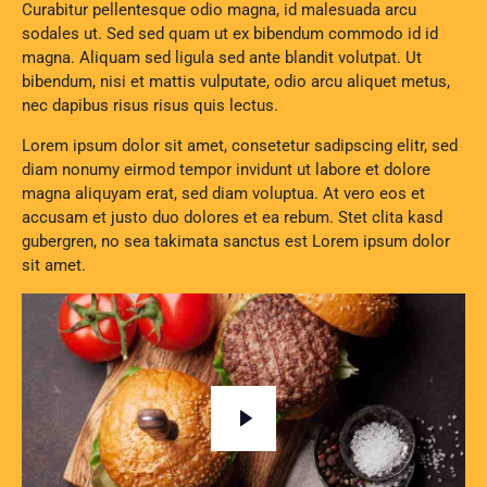
Curabitur pellentesque odio magna, id malesuada arcu
sodales ut. Sed sed quam ut ex bibendum commodo id id
magna. Aliquam sed ligula sed ante blandit volutpat. Ut
bibendum, nisi et mattis vulputate, odio arcu aliquet metus,
nec dapibus risus risus quis lectus.
Lorem ipsum dolor sit amet, consetetur sadipscing elitr, sed
diam nonumy eirmod tempor invidunt ut labore et dolore
magna aliquyam erat, sed diam voluptua. At vero eos et
accusam et justo duo dolores et ea rebum. Stet clita kasd
gubergren, no sea takimata sanctus est Lorem ipsum dolor
sit amet.