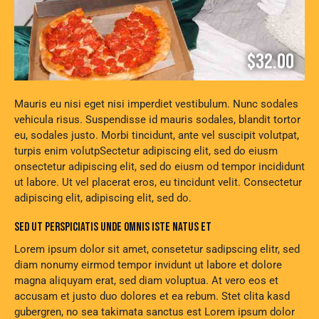
$32.00
Mauris eu nisi eget nisi imperdiet vestibulum. Nunc sodales
vehicula risus. Suspendisse id mauris sodales, blandit tortor
eu, sodales justo. Morbi tincidunt, ante vel suscipit volutpat,
turpis enim volutpSectetur adipiscing elit, sed do eiusm
onsectetur adipiscing elit, sed do eiusm od tempor incididunt
ut labore. Ut vel placerat eros, eu tincidunt velit. Consectetur
adipiscing elit, adipiscing elit, sed do.
SED UT PERSPICIATIS UNDE OMNIS ISTE NATUS ET
Lorem ipsum dolor sit amet, consetetur sadipscing elitr, sed
diam nonumy eirmod tempor invidunt ut labore et dolore
magna aliquyam erat, sed diam voluptua. At vero eos et
accusam et justo duo dolores et ea rebum. Stet clita kasd
gubergren, no sea takimata sanctus est Lorem ipsum dolor