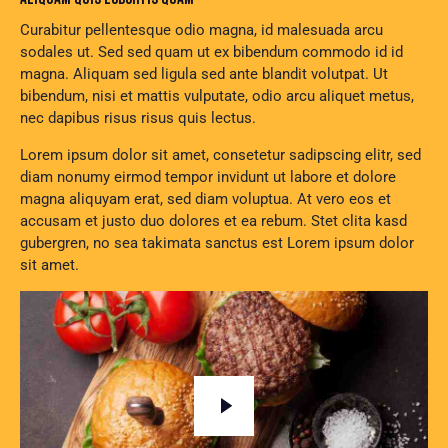
Curabitur pellentesque odio magna, id malesuada arcu
sodales ut. Sed sed quam ut ex bibendum commodo id id
magna. Aliquam sed ligula sed ante blandit volutpat. Ut
bibendum, nisi et mattis vulputate, odio arcu aliquet metus,
nec dapibus risus risus quis lectus.
Lorem ipsum dolor sit amet, consetetur sadipscing elitr, sed
diam nonumy eirmod tempor invidunt ut labore et dolore
magna aliquyam erat, sed diam voluptua. At vero eos et
accusam et justo duo dolores et ea rebum. Stet clita kasd
gubergren, no sea takimata sanctus est Lorem ipsum dolor
sit amet.