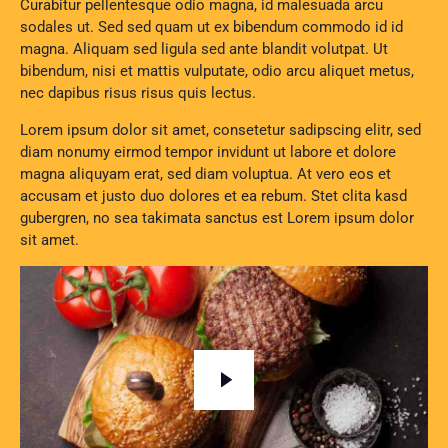
Curabitur pellentesque odio magna, id malesuada arcu
sodales ut. Sed sed quam ut ex bibendum commodo id id
magna. Aliquam sed ligula sed ante blandit volutpat. Ut
bibendum, nisi et mattis vulputate, odio arcu aliquet metus,
nec dapibus risus risus quis lectus.
Lorem ipsum dolor sit amet, consetetur sadipscing elitr, sed
diam nonumy eirmod tempor invidunt ut labore et dolore
magna aliquyam erat, sed diam voluptua. At vero eos et
accusam et justo duo dolores et ea rebum. Stet clita kasd
gubergren, no sea takimata sanctus est Lorem ipsum dolor
sit amet.