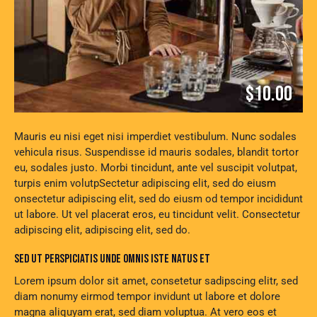
$10.00
Mauris eu nisi eget nisi imperdiet vestibulum. Nunc sodales
vehicula risus. Suspendisse id mauris sodales, blandit tortor
eu, sodales justo. Morbi tincidunt, ante vel suscipit volutpat,
turpis enim volutpSectetur adipiscing elit, sed do eiusm
onsectetur adipiscing elit, sed do eiusm od tempor incididunt
ut labore. Ut vel placerat eros, eu tincidunt velit. Consectetur
adipiscing elit, adipiscing elit, sed do.
SED UT PERSPICIATIS UNDE OMNIS ISTE NATUS ET
Lorem ipsum dolor sit amet, consetetur sadipscing elitr, sed
diam nonumy eirmod tempor invidunt ut labore et dolore
magna aliquyam erat, sed diam voluptua. At vero eos et