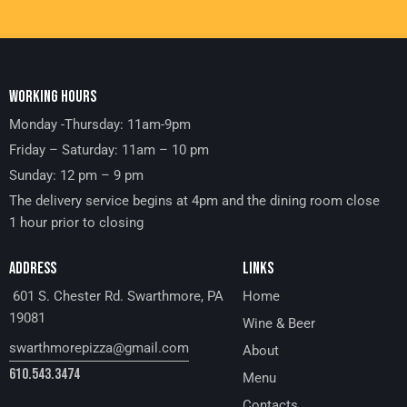
WORKING HOURS
Monday -Thursday: 11am-9pm
Friday – Saturday: 11am – 10 pm
Sunday: 12 pm – 9 pm
The delivery service begins at 4pm and the dining room close
1 hour prior to closing
ADDRESS
LINKS
601 S. Chester Rd. Swarthmore, PA
Home
19081
Wine & Beer
swarthmorepizza@gmail.com
About
610.543.3474
Menu
Contacts